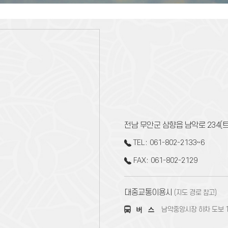
(구)고객문의
인권경영
데이터개방
공공누리저작권
전남 무안군 삼향읍 남악로 234(트
TEL: 061-802-2133~6
FAX: 061-802-2129
대중교통이용시
(지도 경로 참고)
남악중앙시장 하차 도보 