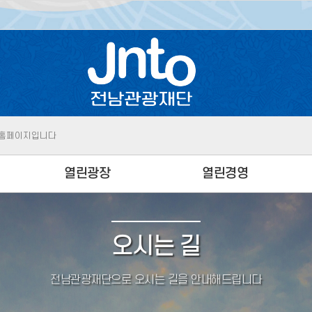
 홈페이지입니다
|
전라남도청
전남 여행정보 안내 시스템입니다
지 |
전남관광기
전남의 역사가 깃든 고택을 소개합니다
 홈페이지입니다
열린광장
열린경영
|
전라남도청
전남 여행정보 안내 시스템입니다
공지사항
규정규칙
입찰공고
사전정보공개
오시는 길
성
채용공고
경영공시
전남관광재단으로 오시는 길을 안내해드립니다
보도자료
ESG경영
JNTO에 바란다
윤리청렴경영