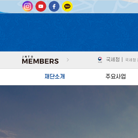
국세청 |
국세청
남도여행길잡이 
전남고택 홈페이
국세청 |
국세청
재단소개
주요사업
남도여행길잡이 
대표이사 인사말
국내‧외 관광객 유치
미션/비전
특수목적 관광객 유치
CI
관광사업체 육성/인력양
BI
인센티브 지원
조직도
지역상생네트워크