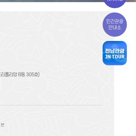
민간관광
안내소
리폴리앙 B동 305호)
1분