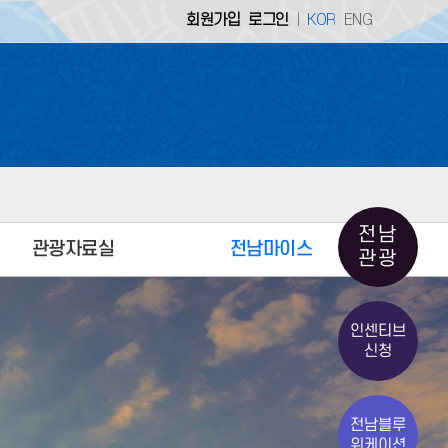
회원가입
로그인
KOR
ENG
|
 홈페이지 |
생명의 땅 으뜸 전남
업소개 홈페이지 |
전남의 기업을 소개합니다
전남
관광자료실
전남마이스
 홈페이지 |
생명의 땅 으뜸 전남
관광
전남관광통계
MICE 얼라이언스
인센티브
홍보자료
MICE 회의시설
신청
민간관광안내소
MICE 지원제도
전남관광사진공모전
MICE 공지사항
전남블루
전남 체류형 여행상품
MICE 홍보자료
워케이션