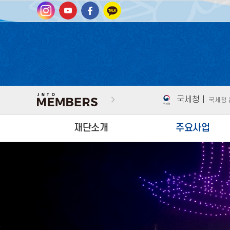
남도여행길잡이 
전남고택 홈페이
국세청 |
국세청
남도여행길잡이 
재단소개
주요사업
대표이사 인사말
국내‧외 관광객 유치
미션/비전
특수목적 관광객 유치
CI
관광사업체 육성/인력양
BI
인센티브 지원
조직도
지역상생네트워크