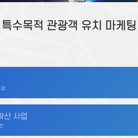
(구)고객문의
인권경영
데이터개방
특수목적 관광객 유치 마케팅
공공누리저작권
조성
확산 사업
증진