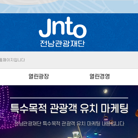
|
전라남도청
전남 여행정보 안내 시스템입니다
지 |
전남관광기
전남의 역사가 깃든 고택을 소개합니다
 홈페이지입니다
|
전라남도청
전남 여행정보 안내 시스템입니다
열린광장
열린경영
공지사항
규정규칙
입찰공고
사전정보공개
특수목적 관광객 유치 마케팅
성
채용공고
경영공시
전남관광재단 특수목적 관광객 유치 마케팅 내용입니다
보도자료
ESG경영
JNTO에 바란다
윤리청렴경영