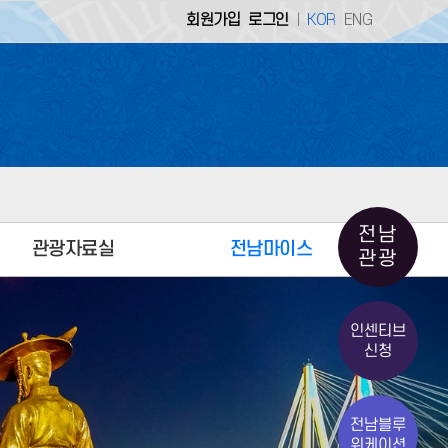
회원가입
로그인
KOR
ENG
|
 홈페이지 |
생명의 땅 으뜸 전남
업소개 홈페이지 |
전남의 기업을 소개합니다
 홈페이지 |
생명의 땅 으뜸 전남
전남
관광자료실
전남마이스
관광
전남관광통계
MICE 얼라이언스
인센티브
홍보자료
MICE 회의시설
신청
민간관광안내소
MICE 지원제도
전남관광사진공모전
MICE 공지사항
전남블루
전남 체류형 여행상품
MICE 홍보자료
워케이션