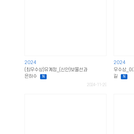
2024
2024
(최우수상)유계정_(신안)보물선과
우수상_이
은하수
길
N
N
2024-11-29