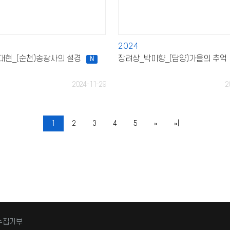
2024
대현_(순천)송광사의 설경
장려상_박미향_(담양)가을의 추억
N
2024-11-29
2
1
2
3
4
5
»
»|
수집거부