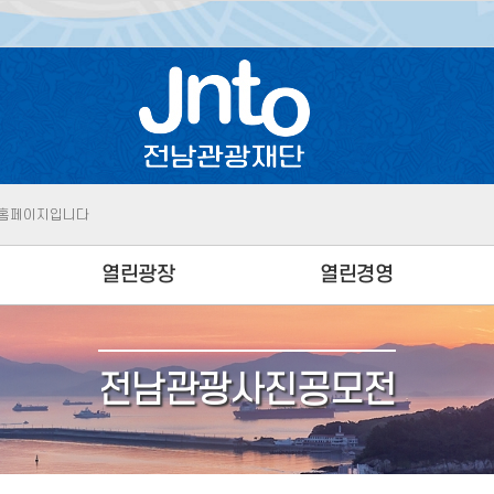
 홈페이지입니다
|
전라남도청
전남 여행정보 안내 시스템입니다
지 |
전남관광기
전남의 역사가 깃든 고택을 소개합니다
 홈페이지입니다
열린광장
열린경영
|
전라남도청
전남 여행정보 안내 시스템입니다
공지사항
규정규칙
입찰공고
사전정보공개
전남관광사진공모전
성
채용공고
경영공시
보도자료
ESG경영
JNTO에 바란다
윤리청렴경영