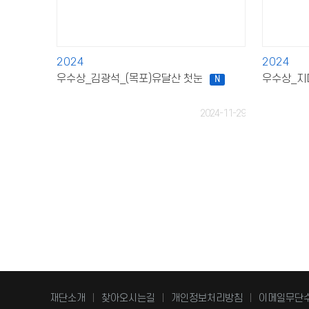
2024
2024
우수상_김광석_(목포)유달산 첫눈
우수상_지
N
2024-11-29
재단소개
찾아오시는길
개인정보처리방침
이메일무단
|
|
|