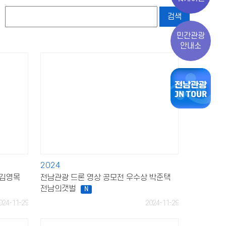
검색
민간관광
안내소
2024
 김영목
전남관광 드론 영상 공모전 우수상 박준택
전남의갯벌
N
024-11-29
2024-11-29