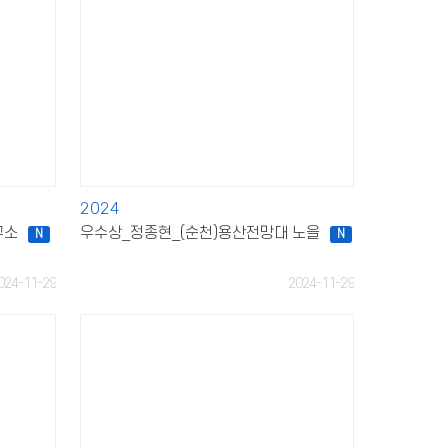
2024
구소
우수상_정종현_(순천)용산전망대 노을
N
N
024-11-29
2024-11-29