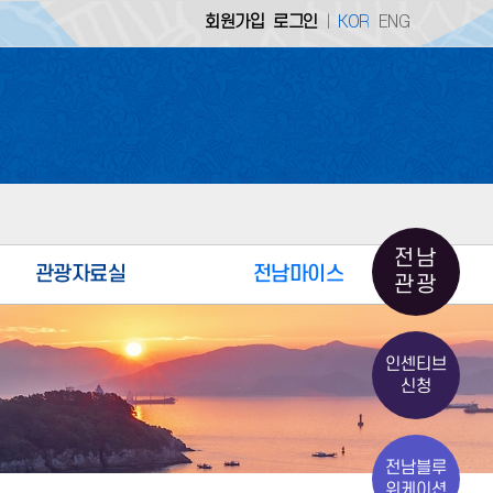
회원가입
로그인
KOR
ENG
|
 홈페이지 |
생명의 땅 으뜸 전남
업소개 홈페이지 |
전남의 기업을 소개합니다
전남
관광자료실
전남마이스
 홈페이지 |
생명의 땅 으뜸 전남
관광
전남관광통계
MICE 얼라이언스
인센티브
홍보자료
MICE 회의시설
신청
민간관광안내소
MICE 지원제도
전남관광사진공모전
MICE 공지사항
전남블루
전남 체류형 여행상품
MICE 홍보자료
워케이션