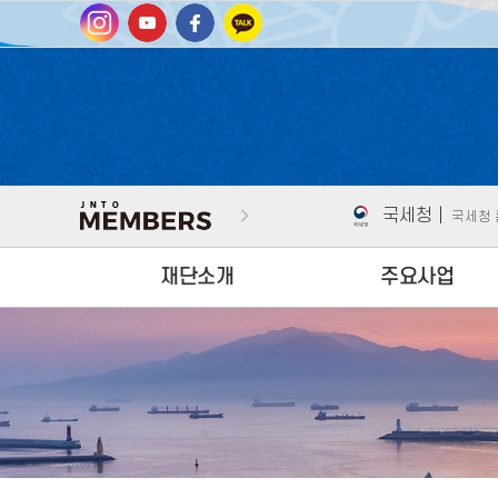
국세청 |
국세청
남도여행길잡이 
전남고택 홈페이
국세청 |
국세청
재단소개
주요사업
남도여행길잡이 
대표이사 인사말
국내‧외 관광객 유치
미션/비전
특수목적 관광객 유치
CI
관광사업체 육성/인력양
BI
인센티브 지원
조직도
지역상생네트워크