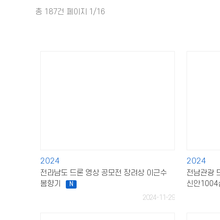
총
187건
페이지
1/16
오시는길
관광정보제공
2024
2024
전라남도 드론 영상 공모전 장려상 이근수
전남관광 
봄향기
신안1004
N
2024-11-29