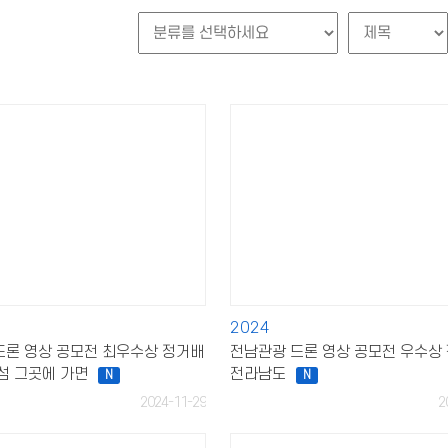
(구)고객문의
인권경영
데이터개방
공공누리저작권
2024
드론 영상 공모전 최우수상 정거배
전남관광 드론 영상 공모전 우수상
섬 그곳에 가면
전라남도
N
N
2024-11-29
2