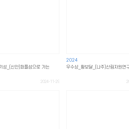
2024
기성_(신안)퍼플섬으로 가는
우수상_황보달_(나주)산림자원연
2024-11-29
2